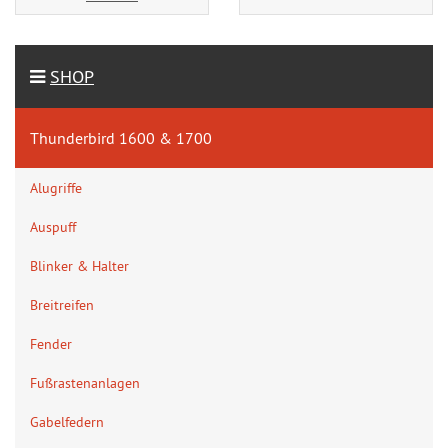
SHOP
Thunderbird 1600 & 1700
Alugriffe
Auspuff
Blinker & Halter
Breitreifen
Fender
Fußrastenanlagen
Gabelfedern