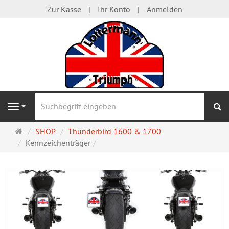
Zur Kasse
Ihr Konto
Anmelden
S
Navigation
Startseite
SHOP
Thunderbird 1600 & 1700
Kennzeichenträger