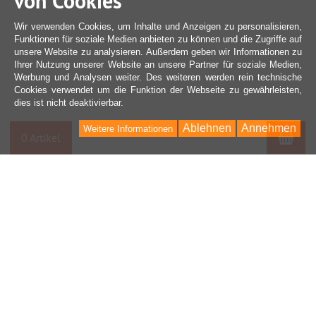
von Cookies
Wir verwenden Cookies, um Inhalte und Anzeigen zu personalisieren,
Funktionen für soziale Medien anbieten zu können und die Zugriffe auf
unsere Website zu analysieren. Außerdem geben wir Informationen zu
Ihrer Nutzung unserer Website an unsere Partner für soziale Medien,
Werbung und Analysen weiter. Des weiteren werden rein technische
Cookies verwendet um die Funktion der Webseite zu gewährleisten,
dies ist nicht deaktivierbar.
Ablehnen
Annehmen
Weitere Informationen
War
0 Artikel