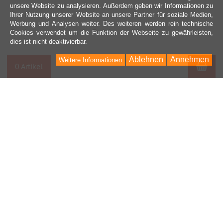
unsere Website zu analysieren. Außerdem geben wir Informationen zu
Ihrer Nutzung unserer Website an unsere Partner für soziale Medien,
Werbung und Analysen weiter. Des weiteren werden rein technische
Cookies verwendet um die Funktion der Webseite zu gewährleisten,
dies ist nicht deaktivierbar.
Ablehnen
Annehmen
Weitere Informationen
War
0 Artikel