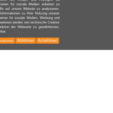
ktionen für soziale Medien anbieten zu
ffe auf unsere Website zu analysieren.
nformationen zu Ihrer Nutzung unserer
rtner für soziale Medien, Werbung und
weiteren werden rein technische Cookies
nktion der Webseite zu gewährleisten,
rbar.
Ablehnen
Annehmen
rmationen
Bac
to
Top