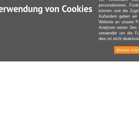
erwendung von Cookies
personalisieren, Fun
können und die Zugri
Außerdem geben wir I
Website an unsere Pa
Analysen weiter. Des 
verwendet um die Fu
dies ist nicht deaktivie
Weitere Info